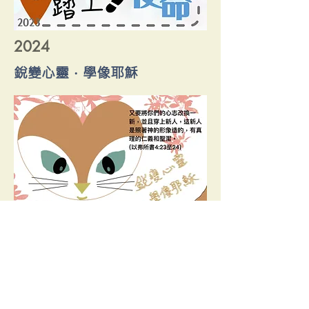
2024
銳變心靈．學像耶穌
2025
廣傳福音．作主見證